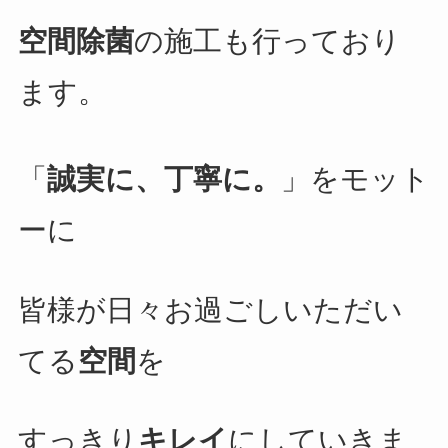
空間除菌
の施工も行っており
ます。
「
誠実に、丁寧に。
」をモット
ーに
皆様が日々お過ごしいただい
てる
空間
を
すっきり
キレイ
にしていきま